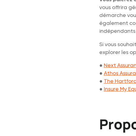
vous offrira g
démarche vous 
également cont
indépendants 
Si vous souhai
explorer les op
●
Next Assura
●
Athos Assur
●
The Hartfor
●
Insure My E
Propo