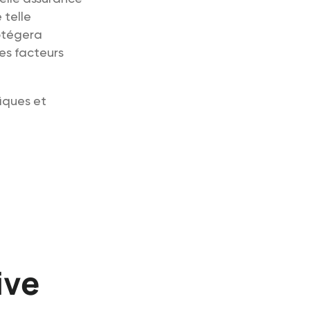
 telle
rotégera
es facteurs
fiques et
ive