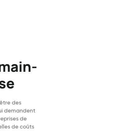
 main-
ise
être des
qui demandent
reprises de
elles de coûts