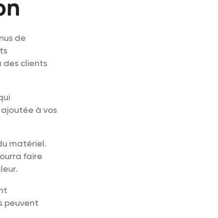
on
enus de
ts
 des clients
qui
r ajoutée à vos
du matériel.
ourra faire
leur.
nt
ts peuvent