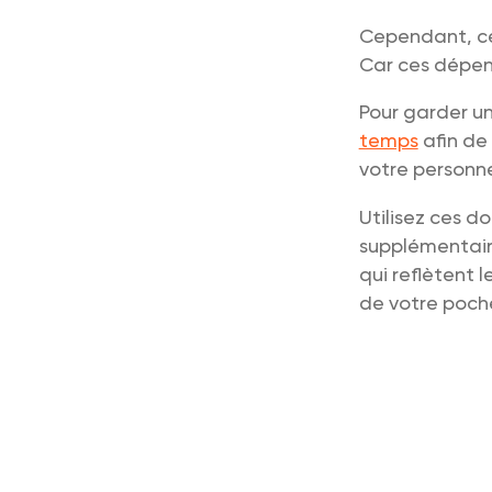
Cependant, ce
Car ces dépen
Pour garder u
temps
afin de 
votre personne
Utilisez ces d
supplémentaire
qui reflètent 
de votre poch