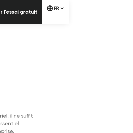
Commencer l'essai gratuit
FR
l'essai gratuit
, il ne suffit
ssentiel
prise.