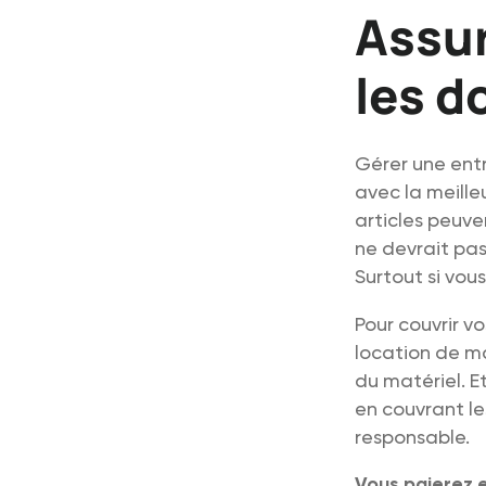
Assur
les d
Gérer une ent
avec la meille
articles peuv
ne devrait pas
Surtout si vou
Pour couvrir v
location de ma
du matériel. E
en couvrant le
responsable.
Vous paierez 