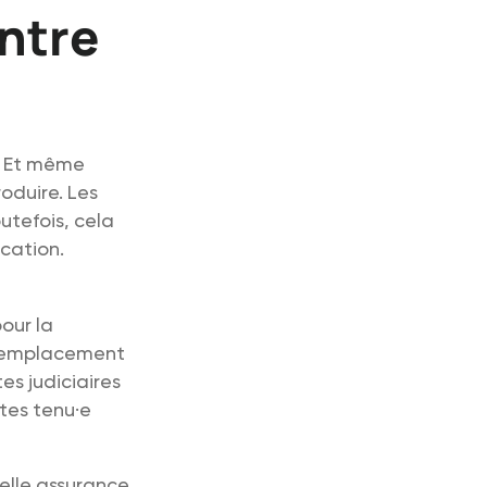
ntre
. Et même
oduire. Les
tefois, cela
ocation.
our la
e remplacement
es judiciaires
tes tenu·e
elle assurance