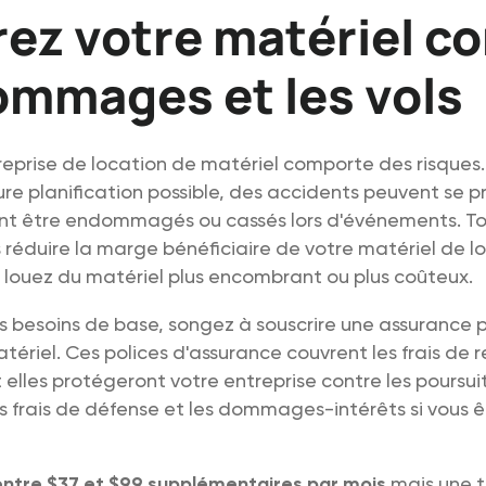
ez votre matériel co
ommages et les vols
reprise de location de matériel comporte des risques
ure planification possible, des accidents peuvent se pr
ent être endommagés ou cassés lors d'événements. Tou
 réduire la marge bénéficiaire de votre matériel de l
s louez du matériel plus encombrant ou plus coûteux.
os besoins de base, songez à souscrire une assurance p
tériel. Ces polices d'assurance couvrent les frais d
t elles protégeront votre entreprise contre les poursuit
s frais de défense et les dommages-intérêts si vous ê
entre $37 et $99 supplémentaires par mois
mais une t