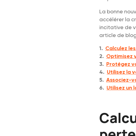
La bonne nouve
accélérer la c
incitative de 
article de blog
1.
Calculez le
2.
Optimisez 
3.
Protégez v
4.
Utilisez la 
5.
Associez-vo
6.
Utilisez un 
Calcu
perte