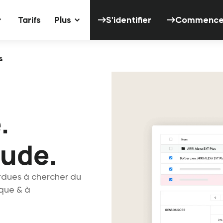
S'identifier
Tarifs
Plus
S'identifier
Commencer 
s
.
tude.
rdues à chercher du
ique & à