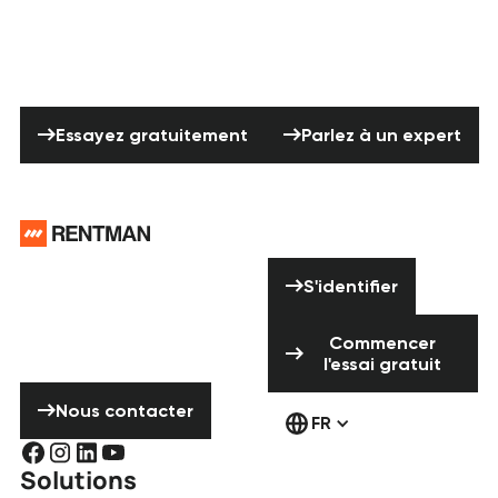
Prêt à remettre de l’ordre dans vos
processus de location de matériel de
fête ?
Essayez gratuitement
Parlez à un exp
Essayez gratuitement
Parlez à un expert
Pied de page
Vous avez besoin
S'identifier
d'aide ? N'hésitez
S'identifier
pas à nous
Commencer l'ess
contacter !
Commencer
l'essai gratuit
Nous contacter
Nous contacter
FR
Solutions