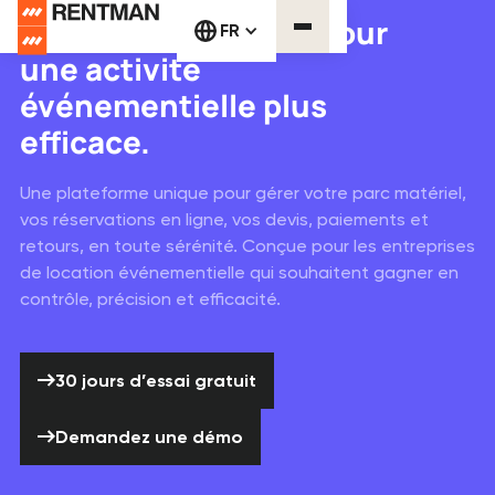
Logiciel de location pour
FR
une activité
événementielle plus
efficace.
Une plateforme unique pour gérer votre parc matériel,
vos réservations en ligne, vos devis, paiements et
retours, en toute sérénité. Conçue pour les entreprises
de location événementielle qui souhaitent gagner en
contrôle, précision et efficacité.
30 jours d’essai gratuit
30 jours d’essai gratuit
Demandez une démo
Demandez une démo