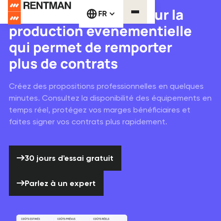
Le logiciel de devis pour la
FR
production événementielle
qui permet de remporter
plus de contrats
Créez des propositions professionnelles en quelques
minutes. Consultez la disponibilité des équipements en
temps réel, protégez vos marges bénéficiaires et
faites signer vos contrats plus rapidement.
30 jours d'essai gratuit
30 jours d'essai gratuit
Parlez à un expert
Parlez à un expert