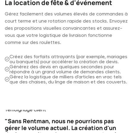
La production audiovisuelle &
La location de fête & d'événement
La diffusion & les médias
événementielle
Gérez facilement des volumes élevés de commandes à
Gérez les équipements de grande valeur dans
court terme et une rotation rapide des stocks. Envoyez
différents studios et sur les lieux de tournage. Suivez
Coordonnez des productions techniques complexes
des propositions visuelles convaincantes et assurez-
vos actifs avec précision et assurez-vous que vos kits
dont les listes d'équipement et les plannings changent
vous que votre logistique de livraison fonctionne
d'appareils photo soient toujours correctement
constamment. Assurez-vous que votre entrepôt, vos
comme sur des roulettes.
emballés et prêts pour le prochain projet.
techniciens, vos freelances et vos bureaux soient bien
en phase afin d'éviter des erreurs coûteuses.
Créez des forfaits attrayants (par exemple, mariages
Suivez les numéros de série individuels des appareils
ou banquets) pour accélérer la création de devis.
photo, des objectifs et des équipements coûteux.
Gérez des tâches techniques complexes et vérifiez
Générez des devis en quelques secondes pour
Gérez les kits et configurations d'équipement
instantanément la disponibilité des équipements.
répondre à un grand volume de demandes clients.
standards pour les productions studio récurrentes.
Planifiez votre personnel et suivez les coûts estimés
Gérez la logistique de milliers d'articles en vrac tels
Coordonnez les transferts d'équipements entre les
lors de l'élaboration de vos devis.
que des chaises, du linge de maison et des couverts.
studios ou les lieux de tournage.
Gérez les sous-locations en cas de pénurie sans
perdre de vue vos marges bénéficiaires.
Testimonials
Témoignage client
"Sans Rentman, nous ne pourrions pas
gérer le volume actuel. La création d'un