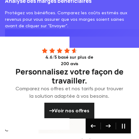
Analyse des marges bénéficiaires
Protégez vos bénéfices. Comparez les coûts estimés aux
revenus pour vous assurer que vos marges soient saines
avant de cliquer sur "Envoyer".
4.6/5 basé sur plus de
200 avis
Personnalisez votre façon de
travailler.
Comparez nos offres et nos tarifs pour trouver
la solution adaptée à vos besoins.
Voir nos offres
Voir nos offres
‍Événement
Médias
Conçu pour
Conçu pour
Conçu pour