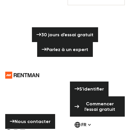
Prêt à faire passer la production de vos
événements au niveau supérieur ?
30 jours d'essai gratuit
30 jours d'essai gratuit
Parlez à un expert
Parlez à un expert
Pied de page
Vous avez besoin
S'identifier
d'aide ? N'hésitez
S'identifier
pas à nous
Commencer l'ess
contacter !
Commencer
l'essai gratuit
Nous contacter
Nous contacter
FR