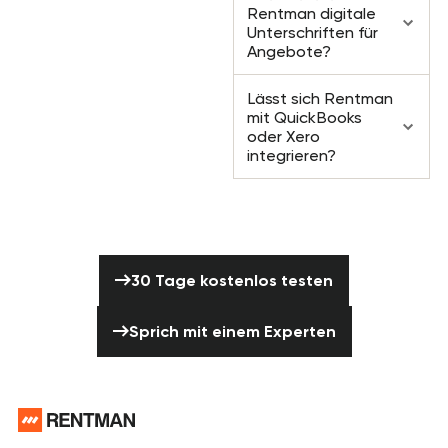
Rentman digitale
Unterschriften für
Angebote?
Lässt sich Rentman
mit QuickBooks
oder Xero
integrieren?
Bereit, deine Eventproduktion
voranzutreiben?
30 Tage kostenlos testen
30 Tage kostenlos testen
Sprich mit einem Experten
Sprich mit einem Experten
Footer
Brauchst du