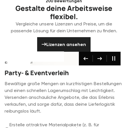
200 Bewertungen
Gestalte deine Arbeitsweise
flexibel.
Vergleiche unsere Lizenzen und Preise, um die
passende Lösung für dein Unternehmen zu finden.
Lizenzen ansehen
Lizenzen ansehen
Party- & Eventverleih
Broadcast & Medie
Entwickelt für
Entwickelt für
Entwickelt für
AV & Eventproduktion
Party- & Eventverleih
Broadcast & Medien
Koordiniere komplexe technische Produktionen, bei
Bewältige große Mengen an kurzfristigen Bestellungen
Verwalte hochwertige Ausstattung in verschiedenen
denen sich Materiallisten und Einsatzpläne ständig
und einen schnellen Lagerumschlag mit Leichtigkeit.
Studios und bei Außenaufnahmen. Verfolge deine
ändern. Sorge für eine gute Zusammenarbeit zwischen
Versenden anschauliche Angebote, die das Erlebnis
Materialien präzise und stelle sicher, dass deine
Lager, Technikern, Freelancern und Büro, um teure
verkaufen, und sorge dafür, dass deine Lieferlogistik
Kameraausrüstung immer korrekt gepackt und für das
Fehler zu vermeiden.
reibungslos läuft.
nächste Projekt bereit ist.
Komplexe technische Aufträge verwalten und
Erstelle attraktive Materialpakete (z. B. für
Verfolge individuelle Seriennummern für Kameras,