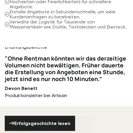
Materialverfügbarkeit sofort prüfen.
Hochzeiten oder Feierlichkeiten) für schnellere
Objektive und teure Ausrüstung.
Plane Mitarbeiter und verfolge die geschätzten
Angebote.
Verwalte Standardmaterialsets und -konfigurationen
Kosten bei der Erstellung deines Angebots.
Erstelle Angebote in Sekundenschnelle, um viele
für wiederkehrende Studioproduktionen.
Zumietungen bei Mängeln abwickeln, ohne dabei
Kundenanfragen zu bearbeiten.
Koordiniere den Transfer von Materialien zwischen
deine Gewinnspanne aus den Augen zu verlieren.
Verwalte die Logistik für Tausende von
Studios oder Standorten.
Massenartikeln wie Stühle, Tischdecken und Besteck.
Testimonials
Erfahrungsberichte
"Ohne Rentman könnten wir das derzeitige
Volumen nicht bewältigen. Früher dauerte
die Erstellung von Angeboten eine Stunde,
jetzt sind es nur noch 10 Minuten.”
Devon Benett
Produktionsleiter bei Artisan
Erfolgsgeschichte lesen
Erfolgsgeschichte lesen