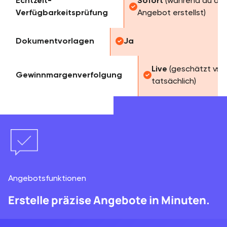
Echtzeit-
Sofort
(während du da
Verfügbarkeitsprüfung
Angebot erstellst)
Dokumentvorlagen
Ja
Live
(geschätzt vs.
Gewinnmargenverfolgung
tatsächlich)
Angebotsfunktionen
Erstelle präzise Angebote in Minuten.