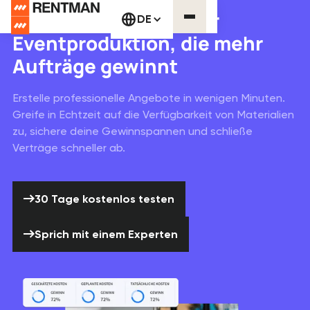
Angebotssoftware für
DE
Eventproduktion, die mehr
Aufträge gewinnt
Erstelle professionelle Angebote in wenigen Minuten.
Greife in Echtzeit auf die Verfügbarkeit von Materialien
zu, sichere deine Gewinnspannen und schließe
Verträge schneller ab.
30 Tage kostenlos testen
30 Tage kostenlos testen
Sprich mit einem Experten
Sprich mit einem Experten