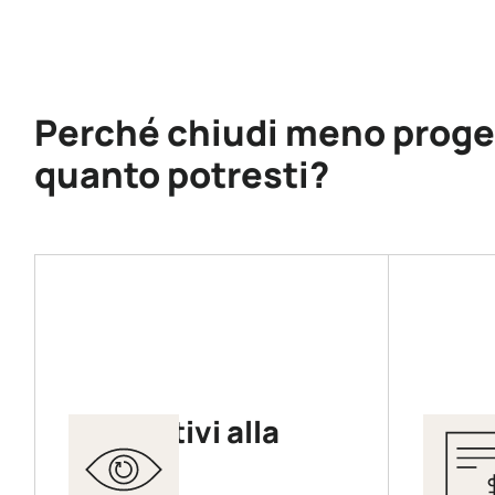
Perché chiudi meno proget
quanto potresti?
Preventivi alla
Costi
cieca
riduc