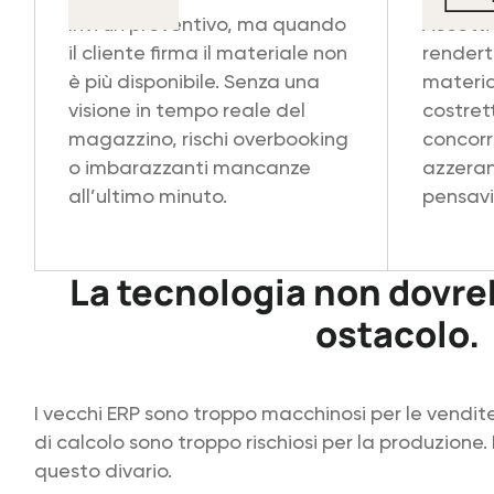
Invi un preventivo, ma quando
Accetti
il cliente firma il materiale non
rendert
è più disponibile. Senza una
materia
visione in tempo reale del
costret
magazzino, rischi overbooking
concorr
o imbarazzanti mancanze
azzeran
all’ultimo minuto.
pensavi
La tecnologia non dovre
ostacolo.
I vecchi ERP sono troppo macchinosi per le vendite,
di calcolo sono troppo rischiosi per la produzion
questo divario.