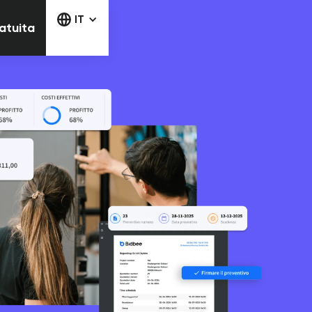
la prova gratuita
IT
ratuita