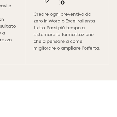
sprecato
cavi e
Creare ogni preventivo da
non
zero in Word o Excel rallenta
risultato
tutto. Passi più tempo a
o a
sistemare la formattazione
prezzo.
che a pensare a come
migliorare o ampliare l’offerta.