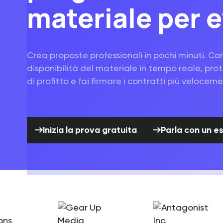
materiale per e
Crea proposte professionali in pochi minuti. Con
disponibilità del materiale in tempo reale, prot
di profitto e fai firmare i contratti più velocem
Inizia la prova gratuita
Parla 
Inizia la prova gratuita
Parla con un e