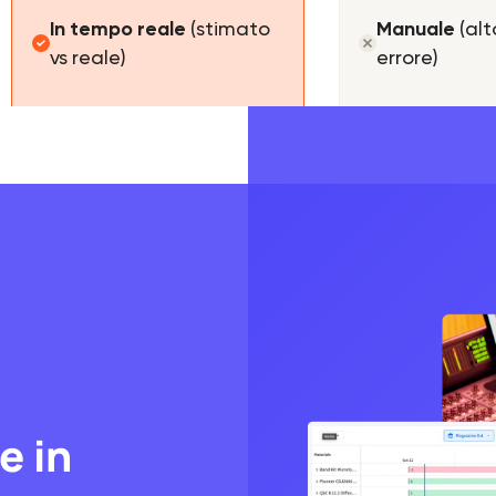
In tempo reale
(stimato
Manuale
(alt
vs reale)
errore)
e in