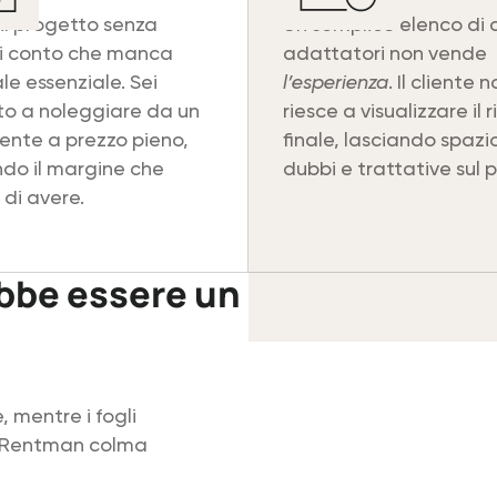
 il progetto senza
Un semplice elenco di 
i conto che manca
adattatori non vende
le essenziale. Sei
l’esperienza
. Il cliente 
to a noleggiare da un
riesce a visualizzare il 
ente a prezzo pieno,
finale, lasciando spazi
do il margine che
dubbi e trattative sul 
 di avere.
bbe essere un
 mentre i fogli
e. Rentman colma