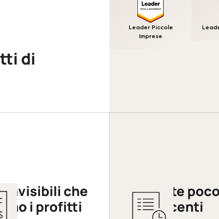
Leader Piccole
Leade
Imprese
ti di
 invisibili che
Proposte poc
ono i profitti
convincenti