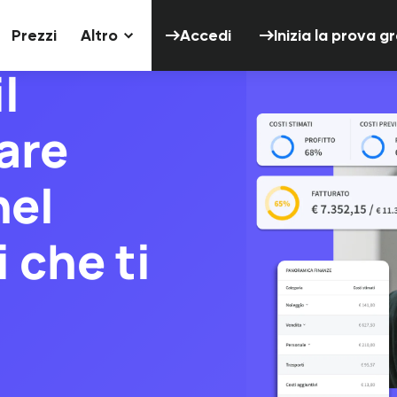
Accedi
Inizia 
Prezzi
Altro
Accedi
Inizia la prova g
 eventi
l
are
nel
 che ti