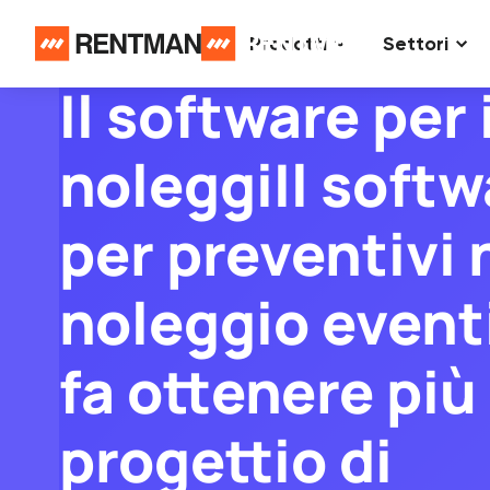
Prodotti
Settori
Rentman
/
Soluzioni
/
Software per preventivi noleggio
Il software per i
noleggiIl softw
per preventivi 
noleggio eventi
fa ottenere più
progettio di