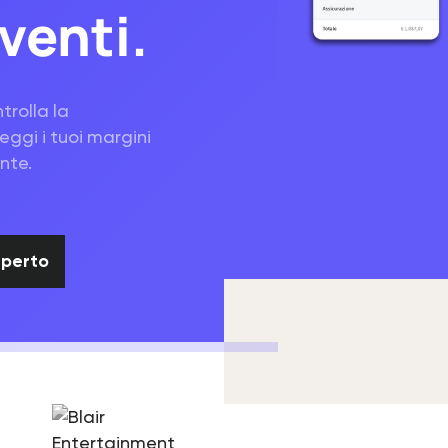
venti.
trolla la
eggi i tuoi margini
ente.
con un esperto
sperto