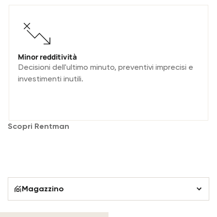
Minor redditività
Decisioni dell'ultimo minuto, preventivi imprecisi e
investimenti inutili.
Scopri Rentman
La soluzione completa per la gestione
del tuo inventario
Magazzino
Magazzino