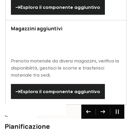
Esplora il componente aggiuntivo
Esplora il componente aggiuntivo
Magazzini aggiuntivi
Prenota materiale da diversi magazzini, verifica la
disponibilità, gestisci le scorte e trasferisci
materiale tra sedi.
Esplora il componente aggiuntivo
Esplora il componente aggiuntivo
Pianificazione
Responsabili di ma
Creato per
Creato per
Creato per
Creato per
Responsabili d'azienda
Pianificazione
Responsabili di magazzino
Personale