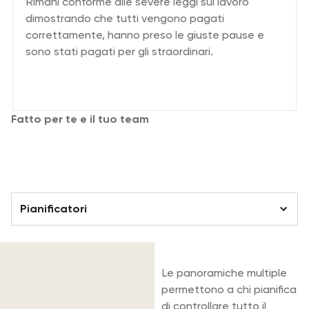
Rimani conforme alle severe leggi sul lavoro
dimostrando che tutti vengono pagati
correttamente, hanno preso le giuste pause e
sono stati pagati per gli straordinari.
Fatto per te e il tuo team
Promuovere la collaborazione tra
team.
Pianificatori
Pianificatori
Le panoramiche multiple
Membri del personale
permettono a chi pianifica
di controllare tutto il
Responsabili di progetto