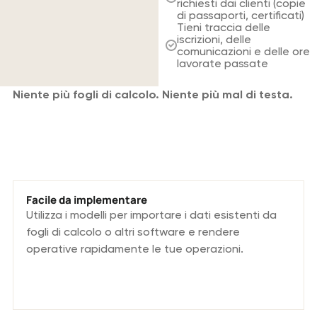
richiesti dai clienti (copie
di passaporti, certificati)
Tieni traccia delle
iscrizioni, delle
comunicazioni e delle ore
lavorate passate
Niente più fogli di calcolo. Niente più mal di testa.
Ciò che distingue la nostra soluzione
per il personale.
Facile da implementare
Utilizza i modelli per importare i dati esistenti da
fogli di calcolo o altri software e rendere
operative rapidamente le tue operazioni.