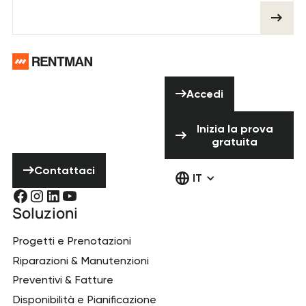
Piè di pagina
Hai bisogno di
Accedi
aiuto? Non
Accedi
esitare a
Inizia la prova 
contattarci!
Inizia la prova
gratuita
Contattaci
Contattaci
IT
Soluzioni
Progetti e Prenotazioni
Riparazioni & Manutenzioni
Preventivi & Fatture
Disponibilità e Pianificazione