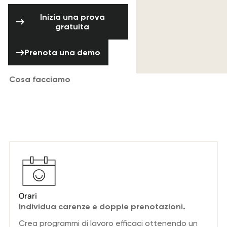
Inizia una prova gratuita
Inizia una prova
gratuita
Prenota una demo
Prenota una demo
Cosa facciamo
Riduci il caos legato alla gestione di
team complessi.
Orari
Individua carenze e doppie prenotazioni.
Crea programmi di lavoro efficaci ottenendo un