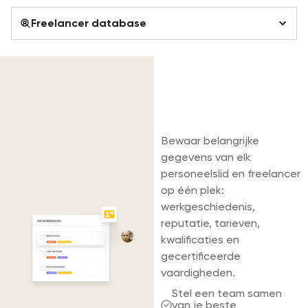
Freelancer database
Freelancer database
Vind het juiste
Personeelsplanning
personeel voor elk
project.
Uitnodigingen
Bewaar belangrijke
Vervoer
gegevens van elk
personeelslid en freelancer
Tijdregistratie
op één plek:
werkgeschiedenis,
reputatie, tarieven,
kwalificaties en
gecertificeerde
vaardigheden.
Stel een team samen
van je beste