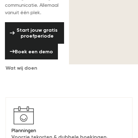
communicatie. Allemaal
vanuit één plek.
Start jouw gratis proefperiode
Start jouw gratis
proefperiode
Boek een demo
Boek een demo
Wat wij doen
Soepel beheer van complexe teams.
Planningen
Voorzie tekorten & dubbele boekingen.