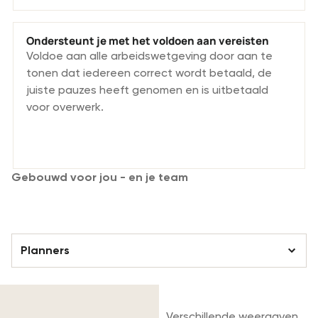
Ondersteunt je met het voldoen aan vereisten
Voldoe aan alle arbeidswetgeving door aan te
tonen dat iedereen correct wordt betaald, de
juiste pauzes heeft genomen en is uitbetaald
voor overwerk.
Gebouwd voor jou - en je team
Soepele samenwerking tussen teams.
Planners
Planners
Verschillende weergaven
Personeelsleden/freelancers