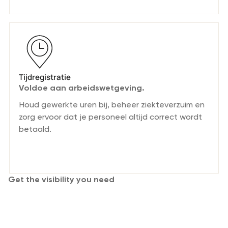
Tijdregistratie
Voldoe aan arbeidswetgeving.
Houd gewerkte uren bij, beheer ziekteverzuim en
zorg ervoor dat je personeel altijd correct wordt
betaald.
Get the visibility you need
Plan, volg en beman evenementen
zonder last-minute stress.