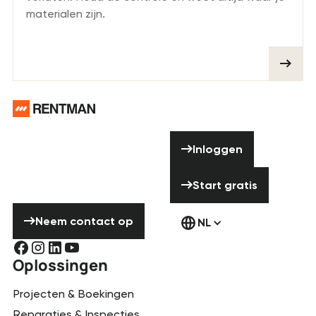
materialen zijn.
Voettekst
Hulp nodig?
Inloggen
Aarzel niet om
Inloggen
contact met ons
Start gratis
op te nemen!
Start gratis
Neem contact op
Neem contact op
NL
Oplossingen
Projecten & Boekingen
Reparaties & Inspecties