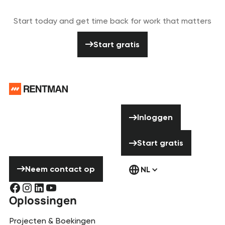
Get started
Start today and get time back for work that matters
Start gratis
Start gratis
Voettekst
Hulp nodig?
Inloggen
Aarzel niet om
Inloggen
contact met ons
Start gratis
op te nemen!
Start gratis
Neem contact op
Neem contact op
NL
Oplossingen
Projecten & Boekingen