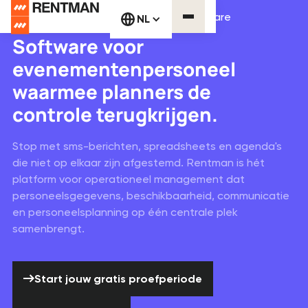
Evenementen personeelplanning software
NL
Software voor
evenementenpersoneel
waarmee planners de
controle terugkrijgen.
Stop met sms-berichten, spreadsheets en agenda's
die niet op elkaar zijn afgestemd. Rentman is hét
platform voor operationeel management dat
personeelsgegevens, beschikbaarheid, communicatie
en personeelsplanning op één centrale plek
samenbrengt.
Start jouw gratis proefperiode
Start jouw gratis proefperiode
Boek een demo