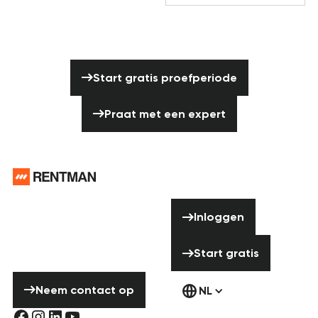
Klaar om een einde te maken aan de
planningschaos?
Start gratis proefperiode
Start gratis proefperiode
Praat met een expert
Praat met een expert
Voettekst
Hulp nodig?
Inloggen
Aarzel niet om
Inloggen
contact met ons
Start gratis
op te nemen!
Start gratis
Neem contact op
Neem contact op
NL