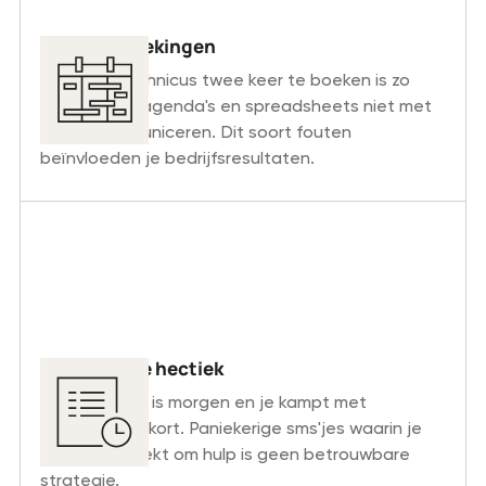
Dubbele boekingen
Dezelfde technicus twee keer te boeken is zo
gebeurd als agenda's en spreadsheets niet met
elkaar communiceren. Dit soort fouten
beïnvloeden je bedrijfsresultaten.
Last-minute hectiek
De productie is morgen en je kampt met
personeelstekort. Paniekerige sms'jes waarin je
mensen smeekt om hulp is geen betrouwbare
strategie.