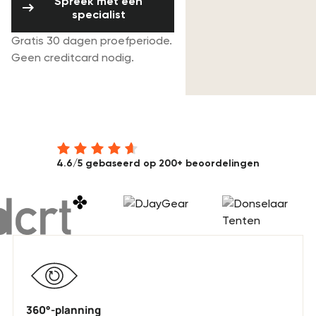
Spreek met een
specialist
Gratis 30 dagen proefperiode.
Geen creditcard nodig.
Skip logo list
De evenementen industrie beveelt
Rentman aan
4.6/5 gebaseerd op 200+ beoordelingen
360°-planning