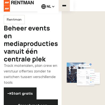
NL
Rentman
Beheer events
en
mediaproducties
vanuit één
centrale plek
Track materialen, plan crew en
verstuur offertes zonder te
switchen tussen verschillende
tools
Start gratis
Start gratis
Spreek met een specialist