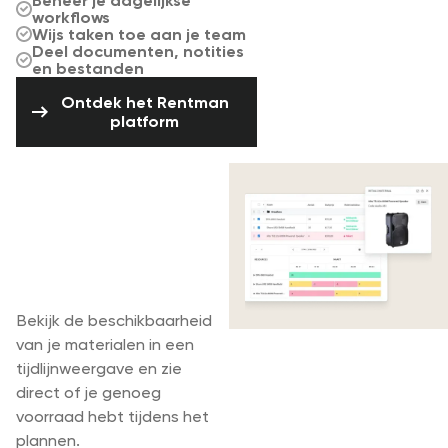
Beheer je dagelijkse
workflows
Wijs taken toe aan je team
Deel documenten, notities
en bestanden
Ontdek het Rentman platform
Ontdek het Rentman
platform
Beheer
beschikbaarheid
en reserveer
materialen in
enkele minuten
Bekijk de beschikbaarheid
van je materialen in een
tijdlijnweergave en zie
direct of je genoeg
voorraad hebt tijdens het
plannen.