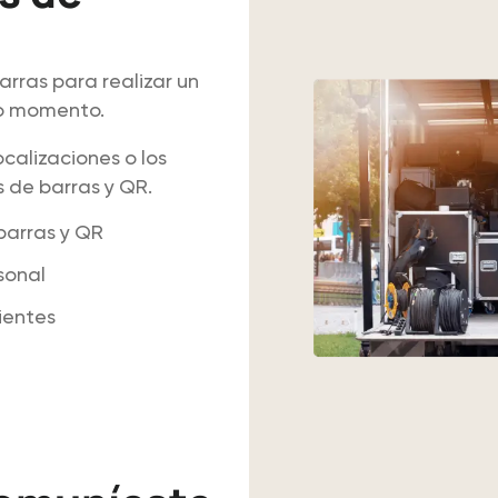
rras para realizar un
do momento.
calizaciones o los
 de barras y QR.
barras y QR
sonal
ientes
rios QR