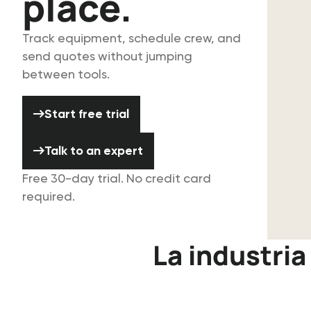
place.
Track equipment, schedule crew, and
send quotes without jumping
between tools.
Start free trial
Start free trial
Talk to an expert
Talk to an expert
Free 30-day trial. No credit card
required.
Skip logo list
La industri