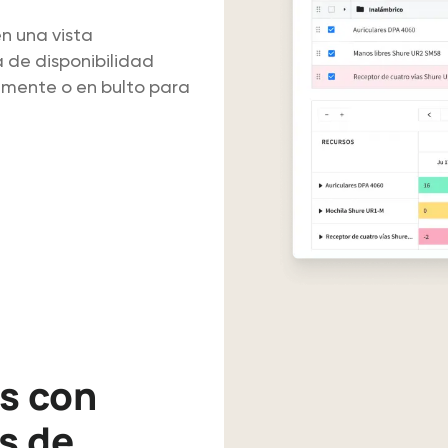
en una vista
a de disponibilidad
lmente o en bulto para
ntario
os con
s de