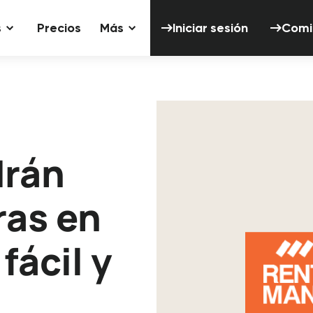
Iniciar sesión
s
Precios
Más
Iniciar sesión
Comi
drán
ras en
fácil y