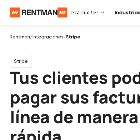
Productos
Industria
Rentman
/
Integraciones
/
Stripe
Stripe
Tus clientes po
pagar sus factu
línea de manera 
rápida.