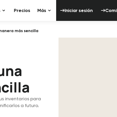
Iniciar sesión
s
Precios
Más
Iniciar sesión
Comi
 manera más sencilla
 una
cilla
us inventarios para
ficarlos a futuro.