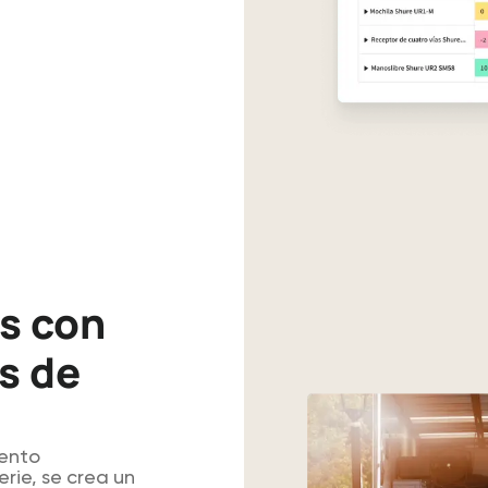
ntario
os con
s de
ento
erie, se crea un