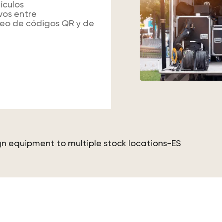
ículos
vos entre
neo de códigos QR y de
rios QR