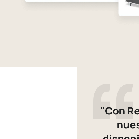
"Con Re
nues
disponi