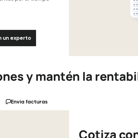
Habla con un experto
n un experto
nes y mantén la rentabil
Envia facturas
Cotiza con