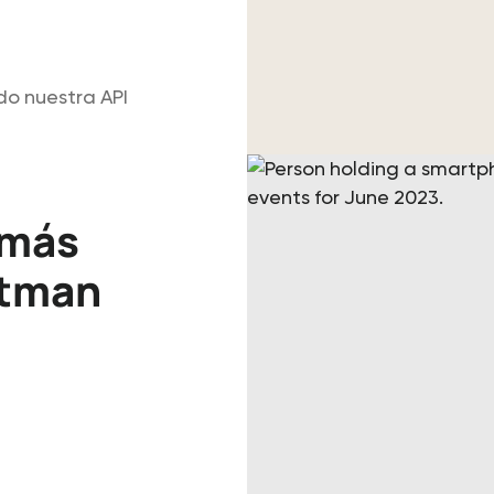
do nuestra API
 más
ntman
s