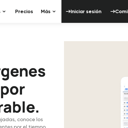
Iniciar sesión
s
Precios
Más
Iniciar sesión
Comi
rgenes
 por
rable.
ajadas, conoce los
entes por el tiempo