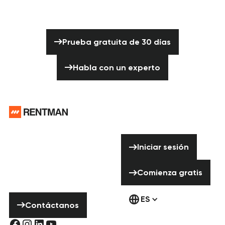
¿Listo para dejar de enviar el equipo
equivocado al proyecto equivocado?
Prueba gratuita de 30 días
Prueba gratuita de 30 días
Habla con un experto
Habla con un experto
Pie de página
¿Necesitas
ayuda? ¡No
Iniciar sesión
Iniciar sesión
dudes en ponerte
en contacto con
Comienza gratis
Comienza gratis
nosotros!
Contáctanos
ES
Contáctanos