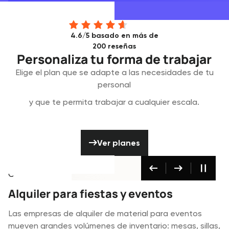
4.6/5 basado en más de
200 reseñas
Personaliza tu forma de trabajar
Elige el plan que se adapte a las necesidades de tu
personal
y que te permita trabajar a cualquier escala.
Ver planes
Ver planes
Fiestas
Producción audiovi
Creado para
Creado para
Creado para
Alquiler y producción audiovisual
Alquiler para fiestas y eventos
Retransmisión y producción
audiovisual
Los almacenes de equipo audiovisual envían docenas
Las empresas de alquiler de material para eventos
de proyectos a la semana durante la temporada alta.
mueven grandes volúmenes de inventario: mesas, sillas,
Las producciones televisivas se realizan con plazos muy