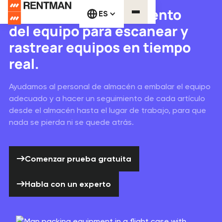
Programa de seguimiento
ES
del equipo para escanear y
rastrear equipos en tiempo
real.
Ayudamos al personal de almacén a embalar el equipo
adecuado y a hacer un seguimiento de cada artículo
desde el almacén hasta el lugar de trabajo, para que
nada se pierda ni se quede atrás.
Comenzar prueba gratuita
Comenzar prueba gratuita
Habla con un experto
Habla con un experto