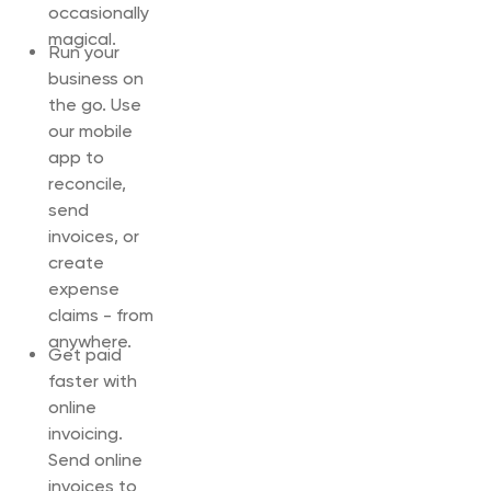
occasionally
magical.
Run your
business on
the go. Use
our mobile
app to
reconcile,
send
invoices, or
create
expense
claims - from
anywhere.
Get paid
faster with
online
invoicing.
Send online
invoices to