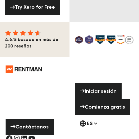
Try Xero for Free
Try Xero for Free
4.6/5 basado en más de
200 reseñas
Pie de página
¿Necesitas
ayuda? ¡No
Iniciar sesión
Iniciar sesión
dudes en ponerte
en contacto con
Comienza gratis
Comienza gratis
nosotros!
Contáctanos
ES
Contáctanos