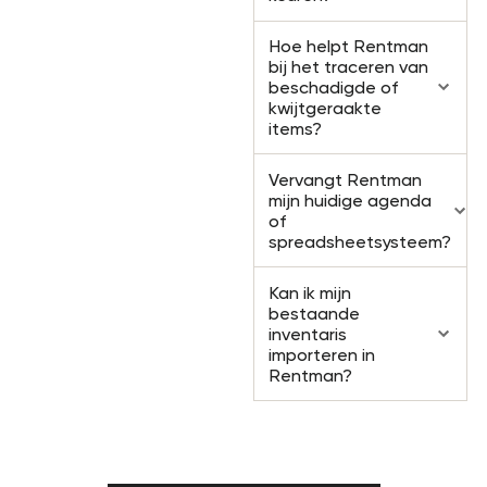
Hoe helpt Rentman
bij het traceren van
beschadigde of
kwijtgeraakte
items?
Vervangt Rentman
mijn huidige agenda
of
spreadsheetsysteem?
Kan ik mijn
bestaande
inventaris
importeren in
Rentman?
Klaar om de chaos in je
partyverhuurproces te elimineren?