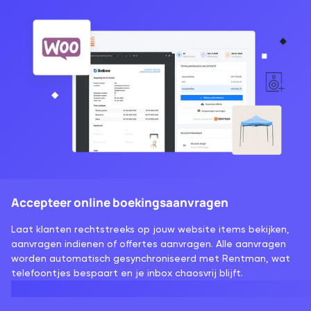
Accepteer online boekingsaanvragen
Laat klanten rechtstreeks op jouw website items bekijken,
aanvragen indienen of offertes aanvragen. Alle aanvragen
worden automatisch gesynchroniseerd met Rentman, wat
telefoontjes bespaart en je inbox chaosvrij blijft.