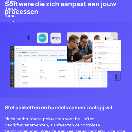
Software die zich aanpast aan jouw
processen
Stel pakketten en bundels samen zoals jij wil
Maak herbruikbare pakketten voor bruiloften,
bedrijfsevenementen, tuinfeesten of complete
tentopstellingen. Werk ze één keer bij en hergebruik ze voor