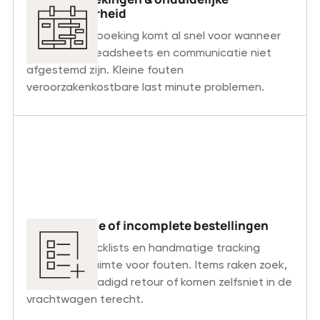
beschikbaarheid
Een dubbele boeking komt al snel voor wanneer
agenda's,spreadsheets en communicatie niet
afgestemd zijn. Kleine fouten
veroorzakenkostbare last minute problemen.
Ontbrekende of incomplete bestellingen
Papieren checklists en handmatige tracking
zorgen voorruimte voor fouten. Items raken zoek,
komen beschadigd retour of komen zelfsniet in de
vrachtwagen terecht.