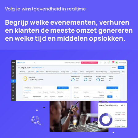
Volg je winstgevendheid in realtime
Begrijp welke evenementen, verhuren
en klanten de meeste omzet genereren
en welke tijd en middelen opslokken.