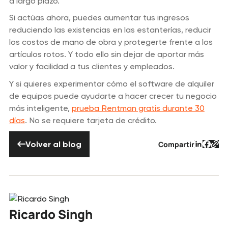
a largo plazo.
Si actúas ahora, puedes aumentar tus ingresos
reduciendo las existencias en las estanterías, reducir
los costos de mano de obra y protegerte frente a los
artículos rotos. Y todo ello sin dejar de aportar más
valor y facilidad a tus clientes y empleados.
Y si quieres experimentar cómo el software de alquiler
de equipos puede ayudarte a hacer crecer tu negocio
más inteligente,
prueba Rentman gratis durante 30
días
. No se requiere tarjeta de crédito.
Volver al blog
Compartir
Texto d
Texto
Tex
Volver al blog
Ricardo Singh