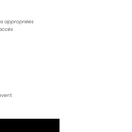
ns appropriées
 accès
uvent