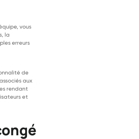
 équipe, vous
, la
ples erreurs
ionnalité de
 associés aux
les rendant
lisateurs et
congé