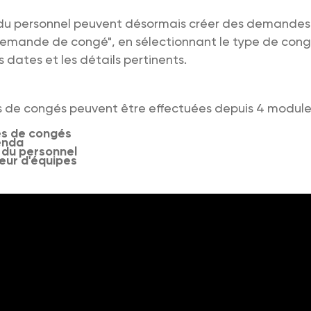
u personnel peuvent désormais créer des demandes
"Demande de congé", en sélectionnant le type de cong
s dates et les détails pertinents.
de congés peuvent être effectuées depuis 4 modules
s de congés
enda
du personnel
teur d'équipes