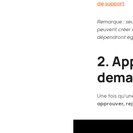
de support
.
Remarque : seu
peuvent créer 
dépendront é
2. Ap
dema
Une fois qu'u
approuver, rej