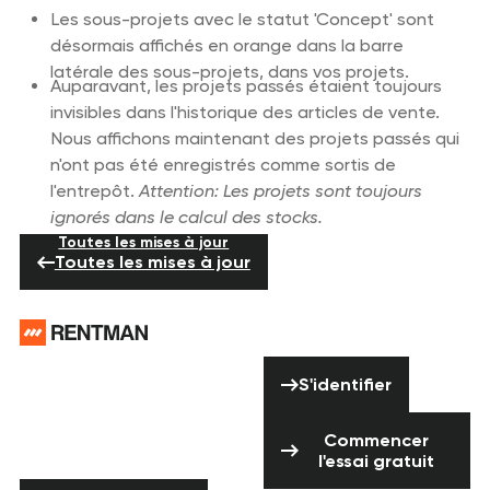
Les sous-projets avec le statut 'Concept' sont
désormais affichés en orange dans la barre
latérale des sous-projets, dans vos projets.
Auparavant, les projets passés étaient toujours
invisibles dans l'historique des articles de vente.
Nous affichons maintenant des projets passés qui
n'ont pas été enregistrés comme sortis de
l'entrepôt.
Attention: Les projets sont toujours
ignorés dans le calcul des stocks.
Toutes les mises à jour
Toutes les mises à jour
Pied de page
Vous avez besoin
S'identifier
d'aide ? N'hésitez
S'identifier
pas à nous
Commencer l'ess
contacter !
Commencer
l'essai gratuit
Nous contacter