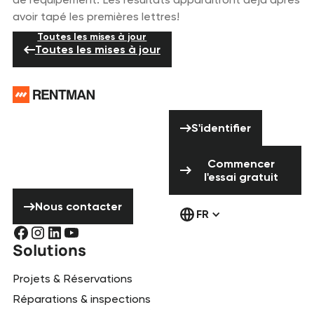
avoir tapé les premières lettres!
Toutes les mises à jour
Toutes les mises à jour
Pied de page
Vous avez besoin
S'identifier
d'aide ? N'hésitez
S'identifier
pas à nous
Commencer l'ess
contacter !
Commencer
l'essai gratuit
Nous contacter
Nous contacter
FR
Solutions
Projets & Réservations
Réparations & inspections