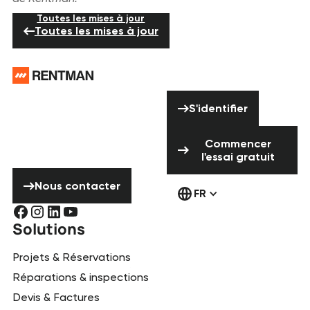
Toutes les mises à jour
Toutes les mises à jour
Pied de page
Vous avez besoin
S'identifier
d'aide ? N'hésitez
S'identifier
pas à nous
Commencer l'ess
contacter !
Commencer
l'essai gratuit
Nous contacter
Nous contacter
FR
Solutions
Projets & Réservations
Réparations & inspections
Devis & Factures