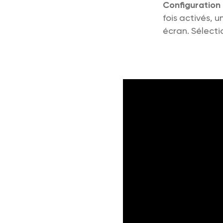
Configuration
fois activés, u
écran. Sélecti