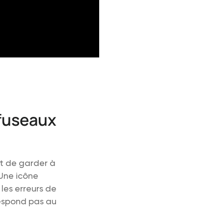
 fuseaux
nt de garder à
 Une icône
les erreurs de
respond pas au