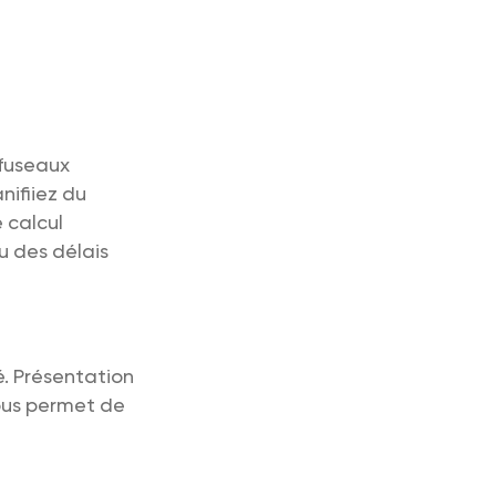
 fuseaux
nifiiez du
e calcul
u des délais
é. Présentation
us permet de