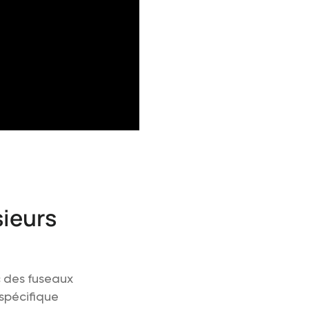
sieurs
c des fuseaux
 spécifique