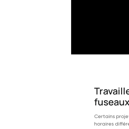
Travaill
fuseaux
Certains proje
horaires diffé