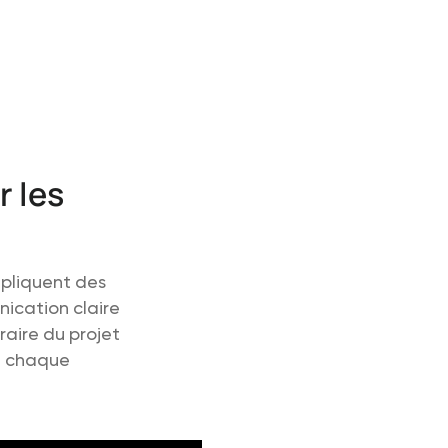
r les
mpliquent des
nication claire
raire du projet
el chaque