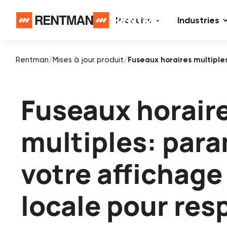
Produits
Industries
Rentman
/
Mises à jour produit
/
Fuseaux horaires multiples
Fuseaux horair
multiples: par
votre affichage 
locale pour res