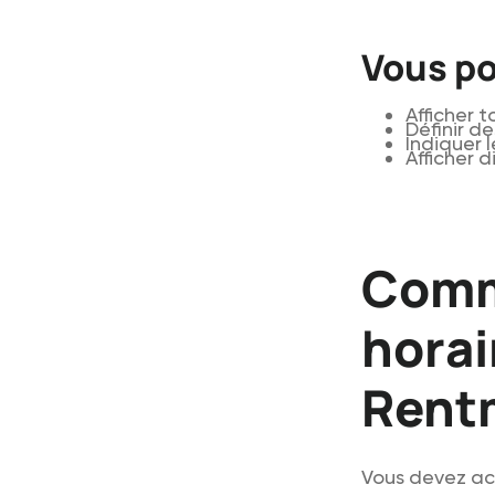
Vous p
Afficher t
Définir d
Indiquer 
Afficher d
Comme
horai
Rent
Vous devez act