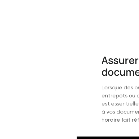
Assurer 
docume
Lorsque des pr
entrepôts ou d
est essentiell
à vos document
horaire fait ré