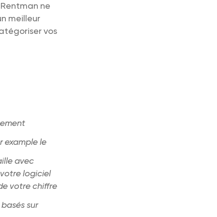
t, Rentman ne
n meilleur
catégoriser vos
ipement
ar example le
ille avec
votre logiciel
e votre chiffre
s basés sur