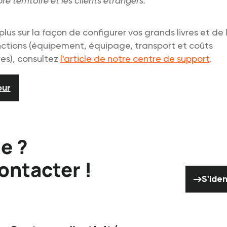
re territoire et les clients étrangers.
plus sur la façon de configurer vos grands livres et de 
nctions (équipement, équipage, transport et coûts
es), consultez
l'article de notre centre de support
.
our
e ?
ontacter !
S
S'iden