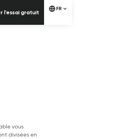
Commencer l'essai gratuit
FR
l'essai gratuit
able vous
nt divisées en