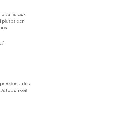
à selfie aux
l plutôt bon
bas.
s)
pressions, des
Jetez un œil