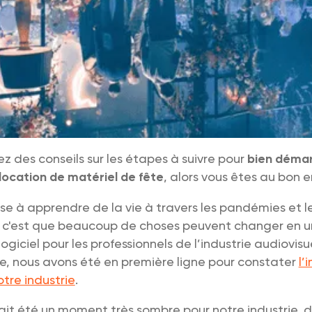
ez des conseils sur les étapes à suivre pour
bien démar
location de matériel de fête
, alors vous êtes au bon e
hose à apprendre de la vie à travers les pandémies et l
 c'est que beaucoup de choses peuvent changer en un
ogiciel pour les professionnels de l’industrie audiovisu
e, nous avons été en première ligne pour constater
l’
otre industrie
.
 ait été un moment très sombre pour notre industrie,