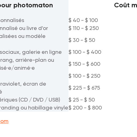
our photomaton
Coût 
sonnalisés
$ 40 - $ 100
nalisé ou livre d'or
$ 110 - $ 250
alisées ou modèle
$ 30 - $ 50
sociaux, galerie en ligne
$ 100 - $ 400
rang, arrière-plan ou
$ 150 - $ 600
isé·e/animé·e
$ 100 - $ 250
traviolet, écran de
$ 225 - $ 675
é
riques (CD / DVD / USB)
$ 25 - $ 50
randing ou habillage vinyle
$ 200 - $ 800
com