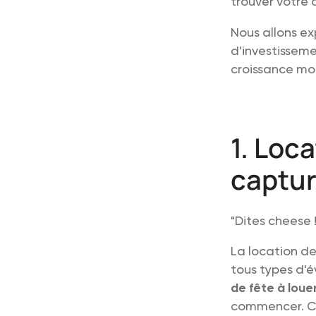
trouver votre 
Nous allons ex
d'investisseme
croissance mo
1. Loc
captur
"Dites cheese !
La location d
tous types d'é
de fête à loue
commencer. Cr