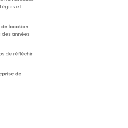
atégies et
 de location
ns des années
ps de réfléchir
eprise de