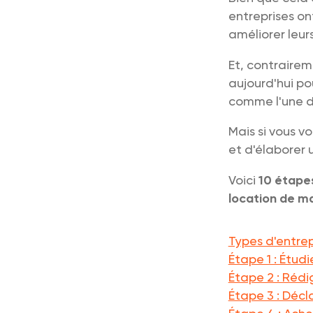
entreprises ont
améliorer leur
Et, contrairem
aujourd'hui po
comme l'une de
Mais si vous vo
et d'élaborer 
Voici
10 étape
location de ma
Types d'entrep
Étape 1 : Étud
Étape 2 : Rédi
Étape 3 : Décl