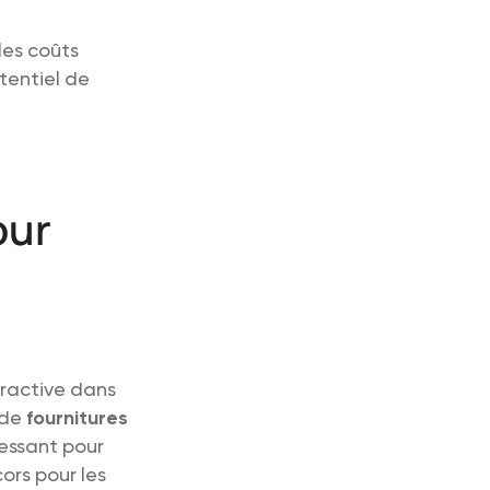
les coûts
tentiel de
our
ractive dans
 de
fournitures
ressant pour
rs pour les