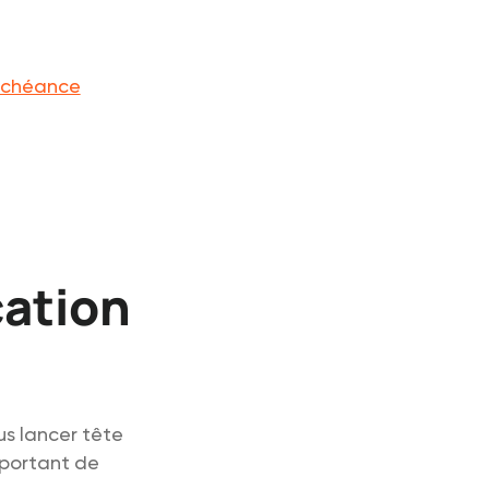
'échéance
cation
us lancer tête
mportant de