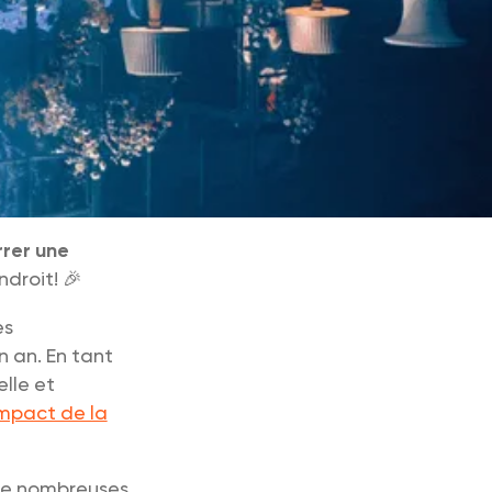
rer une
ndroit! 🎉
es
 an. En tant
elle et
impact de la
 de nombreuses