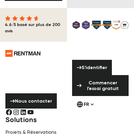
4.6/5 basé sur plus de 200
avis
Pied de page
Vous avez besoin
S'identifier
d'aide ? N'hésitez
S'identifier
pas à nous
Commencer l'ess
contacter !
Commencer
l'essai gratuit
Nous contacter
Nous contacter
FR
Solutions
Projets & Réservations