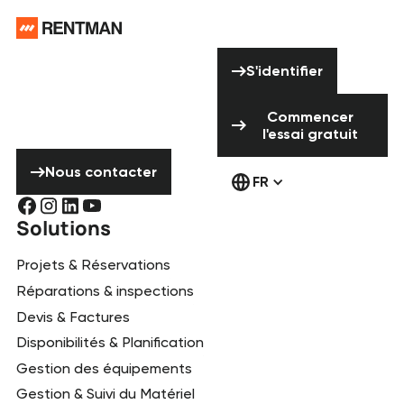
Pied de page
Vous avez besoin
S'identifier
d'aide ? N'hésitez
S'identifier
pas à nous
Commencer l'ess
contacter !
Commencer
l'essai gratuit
Nous contacter
Nous contacter
FR
Solutions
Projets & Réservations
Réparations & inspections
Devis & Factures
Disponibilités & Planification
Gestion des équipements
Gestion & Suivi du Matériel