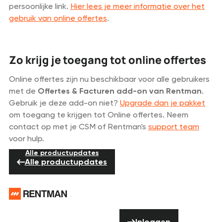
persoonlijke link.
Hier lees je meer informatie over het
gebruik van online offertes
.
Zo krijg je toegang tot online offertes
Online offertes zijn nu beschikbaar voor alle gebruikers
met de
Offertes & Facturen add-on van Rentman
.
Gebruik je deze add-on niet?
Upgrade dan je pakket
om toegang te krijgen tot Online offertes. Neem
contact op met je CSM of Rentman's
support team
voor hulp.
Alle productupdates
Alle productupdates
Voettekst
Hulp nodig?
Inloggen
Aarzel niet om
Inloggen