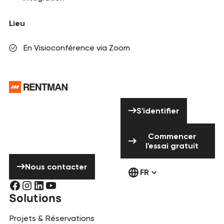
Lieu
En Visioconférence via Zoom
Pied de page
Vous avez besoin
S'identifier
d'aide ? N'hésitez
S'identifier
pas à nous
Commencer l'ess
contacter !
Commencer
l'essai gratuit
Nous contacter
Nous contacter
FR
Solutions
Projets & Réservations