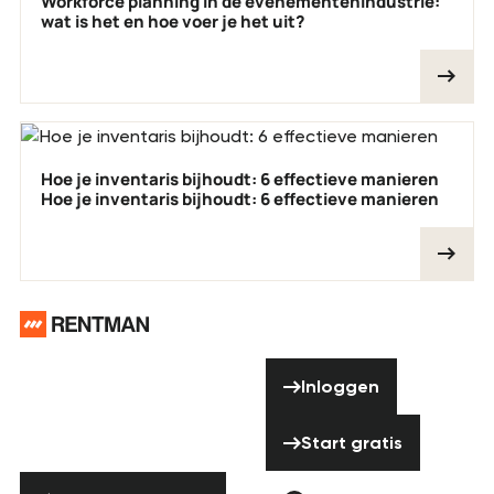
Workforce planning in de evenementenindustrie:
wat is het en hoe voer je het uit?
Hoe je inventaris bijhoudt: 6 effectieve manieren
Hoe je inventaris bijhoudt: 6 effectieve manieren
Voettekst
Hulp nodig?
Inloggen
Aarzel niet om
Inloggen
contact met ons
Start gratis
op te nemen!
Start gratis
Neem contact op