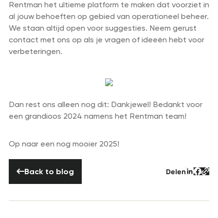
Rentman het ultieme platform te maken dat voorziet in
al jouw behoeften op gebied van operationeel beheer.
We staan altijd open voor suggesties. Neem gerust
contact met ons op als je vragen of ideeën hebt voor
verbeteringen.
Dan rest ons alleen nog dit: Dankjewel! Bedankt voor
een grandioos 2024 namens het Rentman team!
Op naar een nog mooier 2025!
Back to blog
Back to blog
Delen
Tekst v
Tekst
Tek