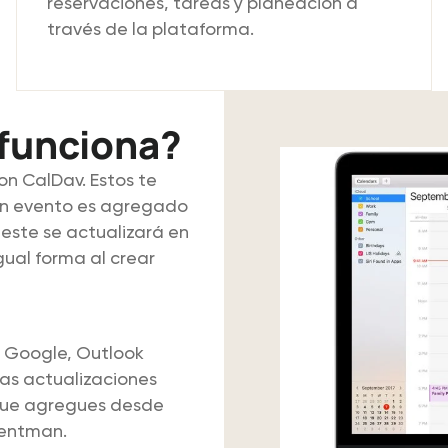
reservaciones, tareas y planeación a
través de la plataforma.
 funciona?
on CalDav. Estos te
 un evento es agregado
este se actualizará en
gual forma al crear
 Google, Outlook
las actualizaciones
s que agregues desde
Rentman.