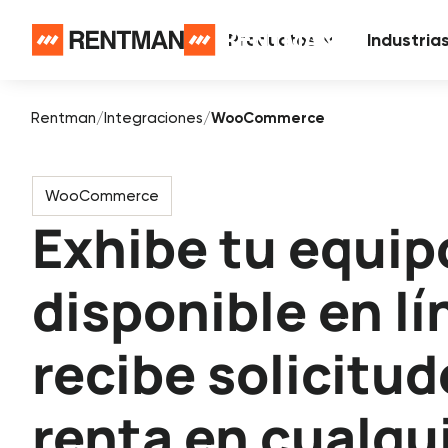
Productos
Industria
Rentman
/
Integraciones
/
WooCommerce
WooCommerce
Exhibe tu equip
disponible en lí
recibe solicitud
renta en cualqu