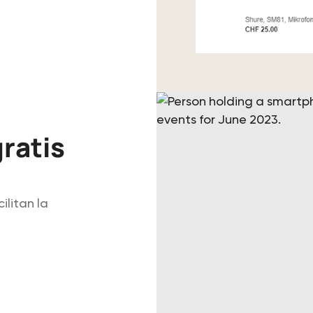
ratis
litan la