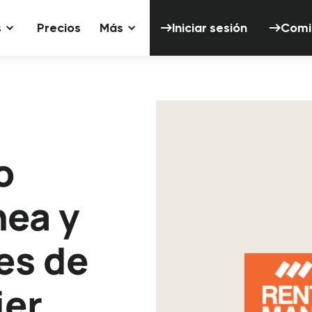
Iniciar sesión
s
Precios
Más
Iniciar sesión
Comi
o
nea y
es de
ier