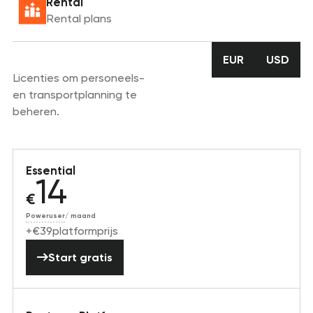
Rental
Rental plans
Crew
EUR
USD
EUR
USD
Licenties om personeels-
en transportplanning te
beheren.
Essential
14
€
Poweruser
/
maand
+
€
39
platformprijs
Start gratis
Start gratis