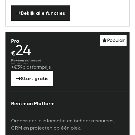
Bekijk alle functies
Bekijk alle functies
Populair
Pro
24
€
Poweruser
/
maand
+
€
39
platformprijs
Start gratis
Start gratis
Rentman Platform
Organiseer je informatie en beheer resources,
CRM en projecten op één plek.