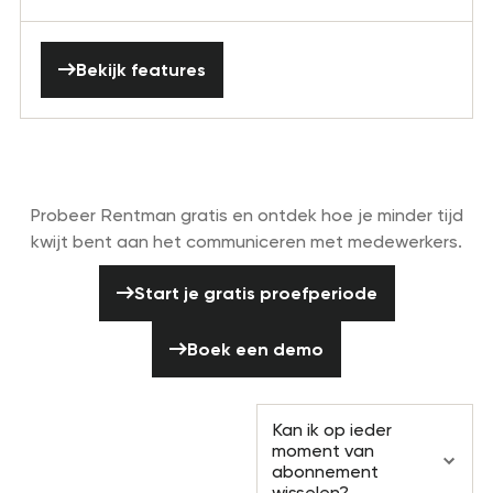
Bekijk features
Bekijk features
Personeelsplanning was nog nooit zo
eenvoudig.
Probeer Rentman gratis en ontdek hoe je minder tijd
kwijt bent aan het communiceren met medewerkers.
Start je gratis proefperiode
Start je gratis proefperiode
Boek een demo
Boek een demo
Veelgestelde
Kan ik op ieder
Vragen
moment van
abonnement
wisselen?