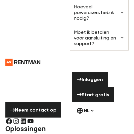
Hoeveel
powerusers heb ik
nodig?
Moet ik betalen
voor aansluiting en
support?
Voettekst
Hulp nodig?
Inloggen
Aarzel niet om
Inloggen
contact met ons
Start gratis
op te nemen!
Start gratis
Neem contact op
Neem contact op
NL
Oplossingen