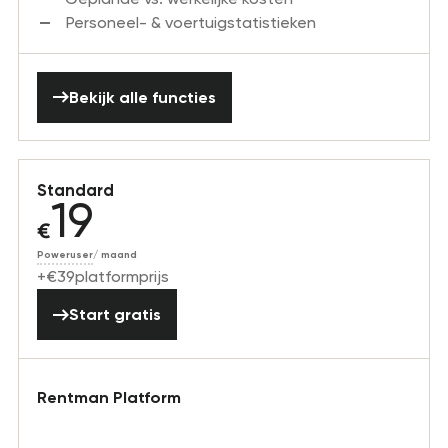
Personeel- & voertuigstatistieken
Bekijk alle functies
Bekijk alle functies
Standard
19
€
Poweruser
/
maand
+
€
39
platformprijs
Start gratis
Start gratis
Rentman Platform