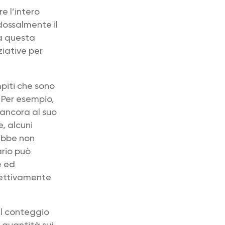
e l’intero
dossalmente il
 a questa
ziative per
piti che sono
? Per esempio,
a ancora al suo
, alcuni
rebbe non
ario può
e ed
ffettivamente
il conteggio
 quantità sui