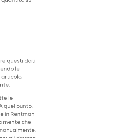
ire questi dati
rendo le
articolo,
nte.
te le
A quel punto,
le in Rentman
 a mente che
ta manualmente.
seriali devono