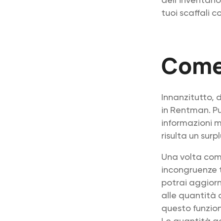
tuoi scaffali c
Come
Innanzitutto, d
in Rentman. Pu
informazioni m
risulta un sur
Una volta comp
incongruenze t
potrai aggior
alle quantità 
questo funzion
Le quantità g