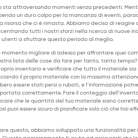
o sta attraversando momenti senza precedenti. Mentr
bendo un duro colpo per la mancanza di eventi, para
a risorsa che ci è rimasta. Abbiamo deciso di reagire
entrando tutti i nostri sforzi nella ricerca di nuove ini
i utenti a sfruttare questo periodo al meglio.
e momento migliore di adesso per affrontare quei com
nostra lista delle cose da fare per tanto, tanto tempo
roprio inventario e verificare che tutto il materiale si
cciando il proprio materiale con la massima attenzione
bbero essere stati persi o rubati, e l’informazione pot
iportata correttamente. Fare il conteggio dell’invent
ificare che le quantità del tuo materiale siano corrett
sì puoi essere sicuro di pianificare solo ciò che hai e
 fare questo, abbiamo sviluppato una funzionalità per 
o. Questo aggiornamento ti aiuta ad assicurarti che le