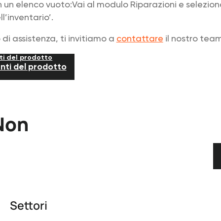
on un elenco vuoto:Vai al modulo Riparazioni e selezio
l’inventario’.
 di assistenza, ti invitiamo a
contattare
il nostro team
ti del prodotto
nti del prodotto
 Non
Settori