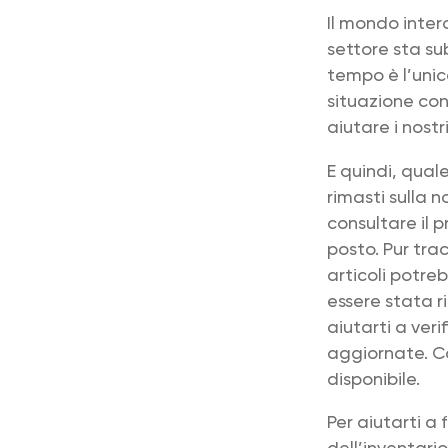
Il mondo inter
settore sta su
tempo è l’unic
situazione conc
aiutare i nostr
E quindi, qual
rimasti sulla 
consultare il p
posto. Pur tra
articoli potre
essere stata r
aiutarti a ver
aggiornate. Co
disponibile.
Per aiutarti a
dell’inventari