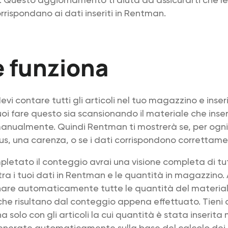
orrispondano ai dati inseriti in Rentman.
 funziona
evi contare tutti gli articoli nel tuo magazzino e inser
oi fare questo sia scansionando il materiale che inse
anualmente. Quindi Rentman ti mostrerà se, per ogni 
plus, una carenza, o se i dati corrispondono correttame
letato il conteggio avrai una visione completa di tut
ra i tuoi dati in Rentman e le quantità in magazzino. 
nare automaticamente tutte le quantità del materia
che risultano dal conteggio appena effettuato. Tieni
a solo con gli articoli la cui quantità è stata inseri
enerate automaticamente sulla base del calcolo dei 