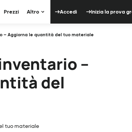
Accedi
Inizia 
Prezzi
Altro
Accedi
Inizia la prova g
o – Aggiorna le quantità del tuo materiale
inventario –
ntità del