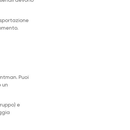
esportazione
momento.
entman. Puoi
o un
gruppo) e
eggia