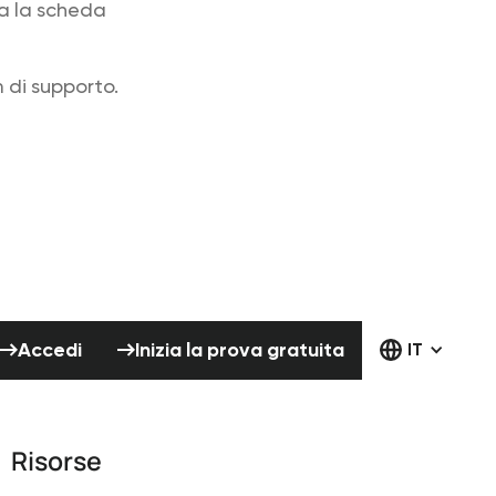
na la scheda
 di supporto.
Accedi
Inizia la prova gratuita
Accedi
Inizia la prova gratuita
IT
Risorse