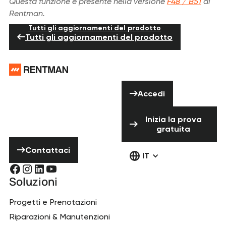
Questa funzione è presente nella versione
F48 / B51
di
Rentman.
Tutti gli aggiornamenti del prodotto
Tutti gli aggiornamenti del prodotto
Piè di pagina
Hai bisogno di
Accedi
aiuto? Non
Accedi
esitare a
Inizia la prova 
contattarci!
Inizia la prova
gratuita
Contattaci
Contattaci
IT
Soluzioni
Progetti e Prenotazioni
Riparazioni & Manutenzioni