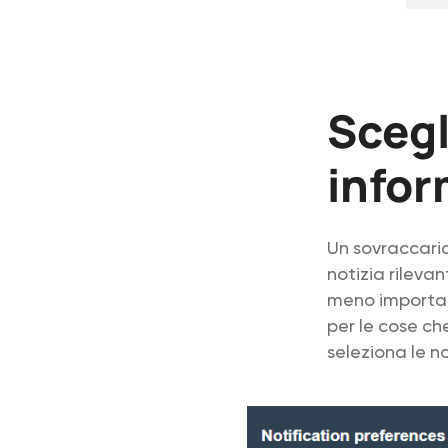
Scegl
info
Un sovraccari
notizia rileva
meno important
per le cose che
seleziona le no