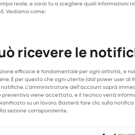
empo reale, e sarai tu a scegliere quali informazioni ri
e!). Vediamo come:
uò ricevere le notifi
ione efficace è fondamentale per ogni attività, e no
ne. È per questo che ogni utente (dal power user al f
e notifiche. L’amministratore dell’account saprà im
preventivo viene accettato, e il tecnico verrà infor
nificato su un lavoro. Basterà fare clic sulla notifica
alla sezione corrispondente.