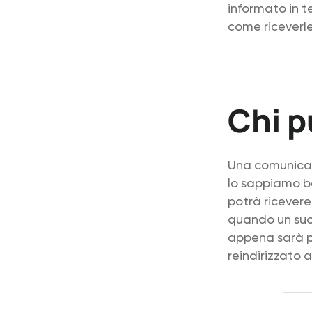
informato in t
come riceverl
Chi p
Una comunicaz
lo sappiamo be
potrà ricever
quando un suo 
appena sarà pia
reindirizzato 