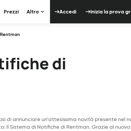
Accedi
Inizia 
Prezzi
Altro
Accedi
Inizia la prova g
di Rentman
tifiche di
si di annunciare un’attesissima novità presente nel n
 Il Sistema di Notifiche di Rentman. Grazie al nuovo