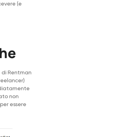
cevere (e
che
i di Rentman
reelancer)
mediatamente
mato non
 per essere