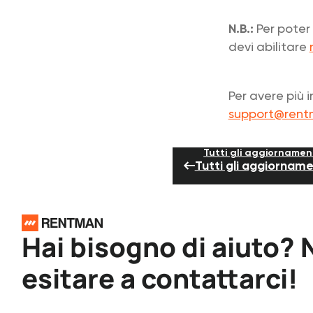
N.B.:
Per poter 
devi abilitare
Per avere più 
support@rent
Tutti gli aggiornamen
Tutti gli aggiorname
Piè di pagina
Hai bisogno di aiuto?
esitare a contattarci!