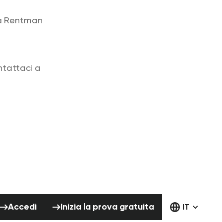
o a Rentman
ntattaci a
Accedi
Inizia la prova gratuita
Accedi
Inizia la prova gratuita
IT