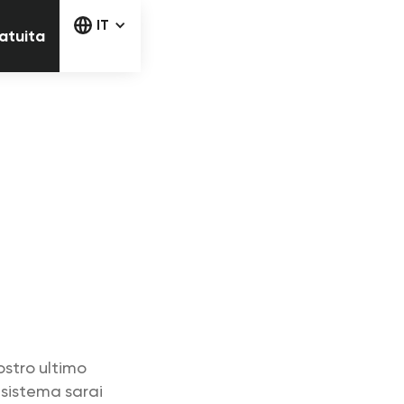
la prova gratuita
IT
ratuita
ostro ultimo
 sistema sarai