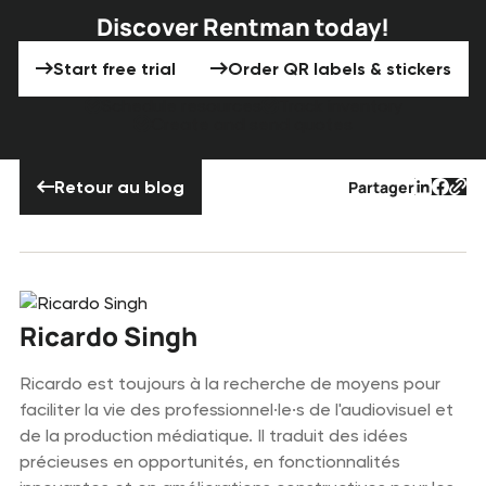
Discover Rentman today!
Start free trial
Order QR labels & st
Start free trial
Order QR labels & stickers
Schedule resources
Track inventory
Create and send quotes
Retour au blog
Retour au blog
Partager
Texte d
Texte
Tex
Ricardo Singh
Ricardo est toujours à la recherche de moyens pour
faciliter la vie des professionnel·le·s de l'audiovisuel et
de la production médiatique. Il traduit des idées
précieuses en opportunités, en fonctionnalités