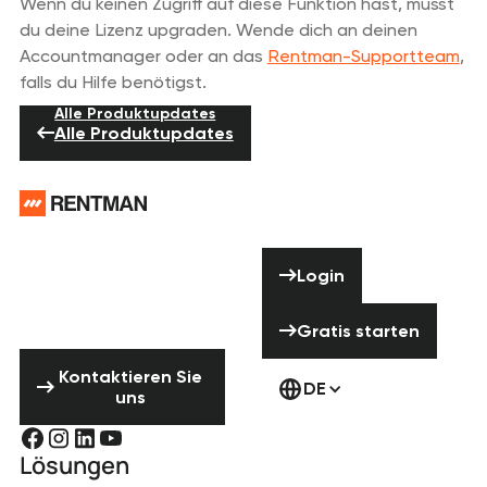
Wenn du keinen Zugriff auf diese Funktion hast, musst
du deine Lizenz upgraden. Wende dich an deinen
Accountmanager oder an das
Rentman-Supportteam
,
falls du Hilfe benötigst.
Alle Produktupdates
Alle Produktupdates
Footer
Brauchst du
Hilfe? Zögere
Login
Login
nicht uns zu
kontaktieren!
Gratis starten
Gratis starten
Kontaktieren Sie uns
Kontaktieren Sie
DE
uns
Lösungen