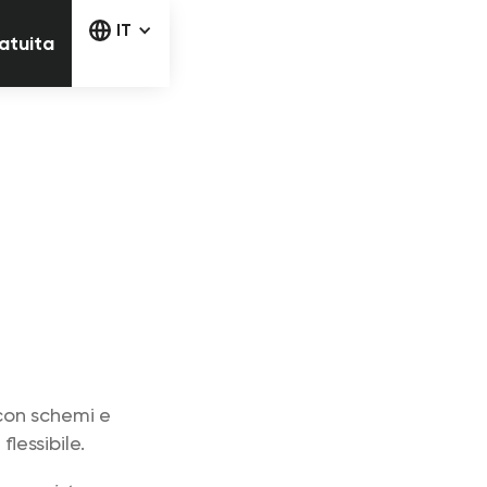
la prova gratuita
IT
ratuita
con schemi e
lessibile.