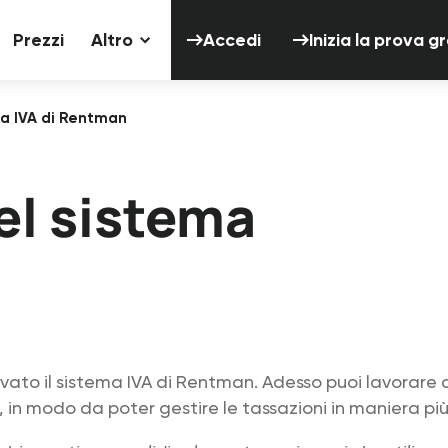
Accedi
Inizia 
Prezzi
Altro
Accedi
Inizia la prova g
a IVA di Rentman
l sistema
ato il sistema IVA di Rentman. Adesso puoi lavorare 
i, in modo da poter gestire le tassazioni in maniera più f