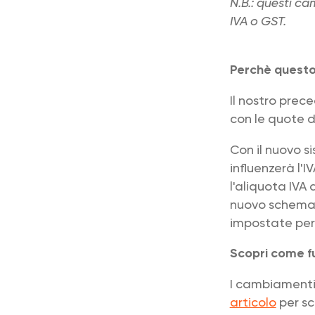
N.B.: questi ca
IVA o GST.
Perchè quest
Il nostro prec
con le quote de
Con il nuovo s
influenzerà l'
l'aliquota IVA
nuovo schema 
impostate per 
Scopri come f
I cambiamenti
articolo
per sc