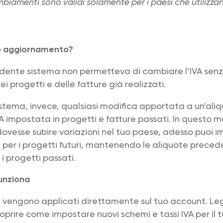
mbiamenti sono validi solamente per i paesi che utilizza
o aggiornamento?
edente sistema non permetteva di cambiare l’IVA senza
i progetti e delle fatture già realizzati.
istema, invece, qualsiasi modifica apportata a un'ali
IVA impostata in progetti e fatture passati. In questo 
 dovesse subire variazioni nel tuo paese, adesso puoi 
per i progetti futuri, mantenendo le aliquote prec
i progetti passati.
unziona
 vengono applicati direttamente sul tuo account. Le
oprire come impostare nuovi schemi e tassi IVA per il 