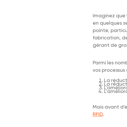
Imaginez que v
en quelques se
pointe, partic
fabrication, d
gérant de gro
Parmi les nom
vos processus 
La réduct
La réduct
L'améliora
L'amélior
Mais avant d'e
RFID
.