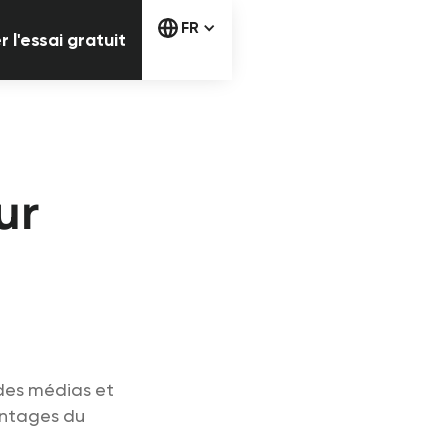
Commencer l'essai gratuit
FR
l'essai gratuit
ur
 des médias et
antages du