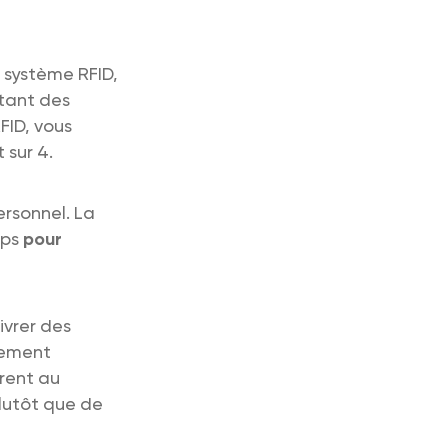
 système RFID,
itant des
FID, vous
 sur 4.
ersonnel. La
mps
pour
ivrer des
êmement
rent au
lutôt que de