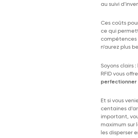
au suivi d'inv
Ces coûts pour
ce qui permett
compétences pl
n'aurez plus b
Soyons clairs 
RFID vous offr
perfectionner
Et si vous ven
centaines d'ar
important, vo
maximum sur l
les disperser 