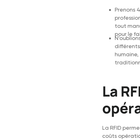
Prenons 4
professio
tout manu
pour le fa
N'oublion
différent
humaine, 
traditionn
La RF
opéra
La RFID permet
coûts opérati