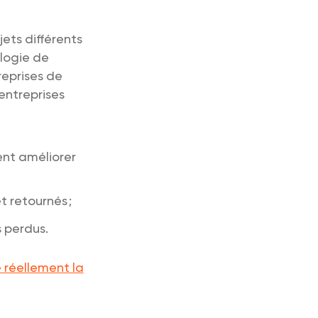
jets différents
ologie de
reprises de
entreprises
ent améliorer
t retournés ;
s perdus.
réellement la