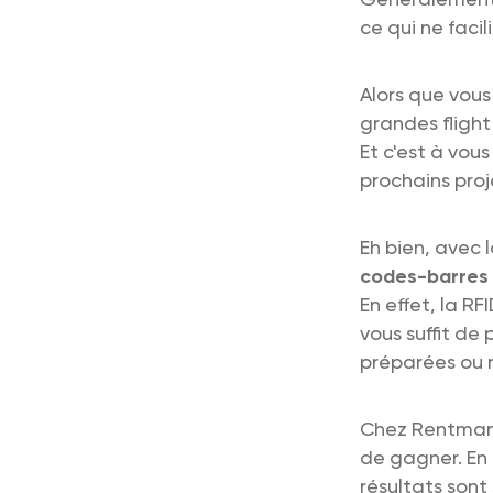
ce qui ne facili
Alors que vou
grandes flight
Et c'est à vou
prochains proje
Eh bien, avec 
codes-barres q
En effet, la R
vous suffit de
préparées ou r
Chez Rentman,
de gagner. En 
résultats sont