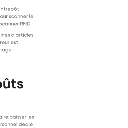
entrepôt
our scanner le
 scanner RFID
ines d'articles
reur est
nnage
oûts
re baisser les
rsonnel dédié