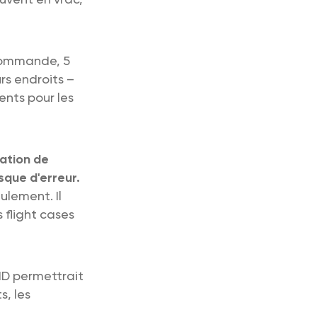
 commande, 5
rs endroits –
ents pour les
ation de
sque d'erreur.
ulement. Il
 flight cases
ID permettrait
s, les