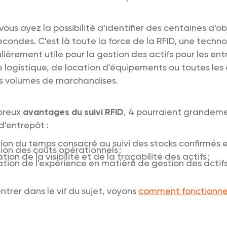
ous ayez la possibilité d'identifier des centaines d'ob
condes. C'est là toute la force de la RFID, une techn
ulièrement utile pour la gestion des actifs pour les ent
e logistique, de location d'équipements ou toutes les 
s volumes de marchandises.
breux
avantages du suivi RFID
, 4 pourraient grandem
d'entrepôt :
ion du temps consacré au suivi des stocks confirmés e
ion des coûts opérationnels ;
tion de la visibilité et de la traçabilité des actifs ;
ation de l'expérience en matière de gestion des actif
ntrer dans le vif du sujet, voyons
comment fonctionne 