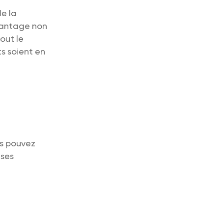
le la
avantage non
out le
s soient en
us pouvez
 ses