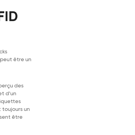
FID
cks
peut être un
aperçu des
et d'un
iquettes
t toujours un
ssent être