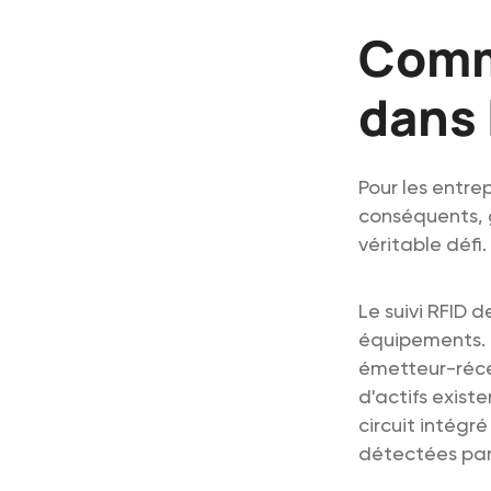
Comme
dans 
Pour les entre
conséquents, 
véritable défi.
Le suivi RFID d
équipements. I
émetteur-réce
d'actifs existe
circuit intégr
détectées par 