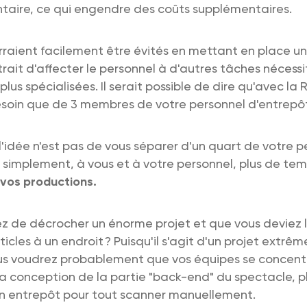
entaire, ce qui engendre des coûts supplémentaires.
raient facilement être évités en mettant en place un
rait d'affecter le personnel à d'autres tâches nécess
us spécialisées. Il serait possible de dire qu'avec la R
esoin que de 3 membres de votre personnel d'entrepôt
: l'idée n'est pas de vous séparer d'un quart de votre p
e simplement, à vous et à votre personnel, plus de te
 vos productions.
iez de décrocher un énorme projet et que vous deviez l
ticles à un endroit ? Puisqu'il s'agit d'un projet extr
us voudrez probablement que vos équipes se concent
a conception de la partie "back-end" du spectacle, p
en entrepôt pour tout scanner manuellement.