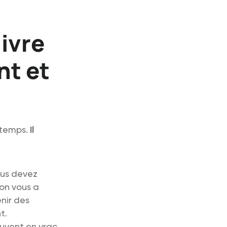
ivre
nt et
 temps.
Il
ous devez
on vous a
enir des
t.
uvent en vrac,