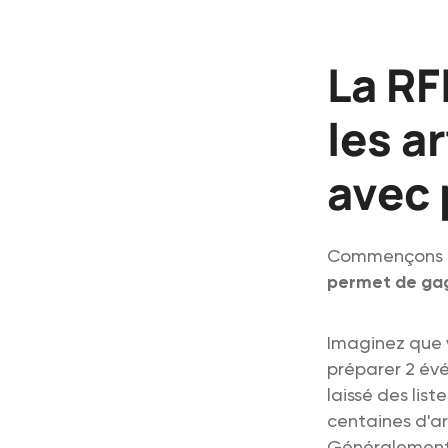
La RF
les a
avec 
Commençons pa
permet de ga
Imaginez que 
préparer 2 évé
laissé des lis
centaines d'ar
Généralement, 