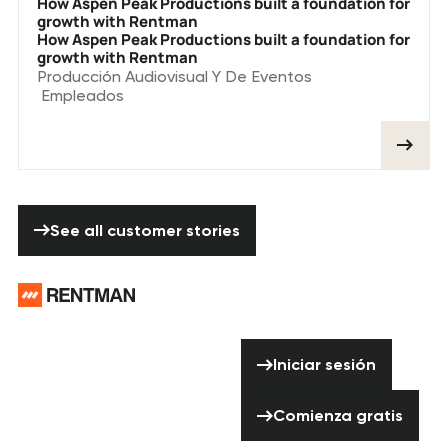
How Aspen Peak Productions built a foundation for
growth with Rentman
How Aspen Peak Productions built a foundation for
growth with Rentman
Producción Audiovisual Y De Eventos
Empleados
See all customer stories
See all customer stories
Pie de página
¿Necesitas
ayuda? ¡No
Iniciar sesión
Iniciar sesión
dudes en ponerte
en contacto con
Comienza gratis
Comienza gratis
nosotros!