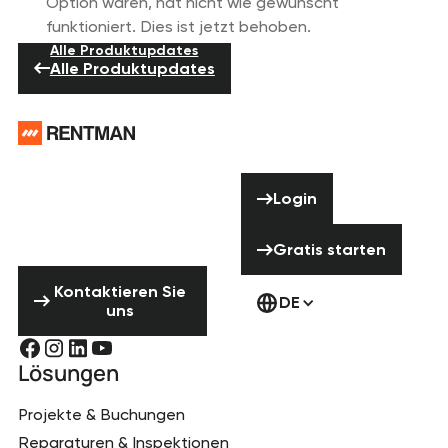
Option waren, hat nicht wie gewünscht
funktioniert. Dies ist jetzt behoben.
Alle Produktupdates
Alle Produktupdates
Footer
Brauchst du
Hilfe? Zögere
Login
Login
nicht uns zu
kontaktieren!
Gratis starten
Gratis starten
Kontaktieren Sie uns
Kontaktieren Sie
DE
uns
Lösungen
Projekte & Buchungen
Reparaturen & Inspektionen