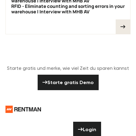
warehouse | Interview with MHB AV
RFID - Eliminate counting and sorting errors in your
warehouse | Interview with MHB AV
Gratis starten
Starte gratis und merke, wie viel Zeit du sparen kannst
Starte gratis Demo
Starte gratis Demo
Footer
Brauchst du
Hilfe? Zögere
Login
Login
nicht uns zu