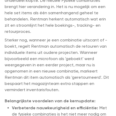
onderdeel klopte. De nieuwe Fysieke combinaties
brengt hier verandering in. Het is nu mogelijk om een
hele set items als één samenhangend geheel te
behandelen. Rentman herkent automatisch wat erin
zit en stroomlijnt het hele boekings-, tracking- en
retourproces.
Sterker nog, wanneer je een combinatie uitscant of -
boekt, regelt Rentman automatisch de retouren van
individuele items uit oudere projecten. Wanneer
bijvoorbeeld een microfoon als 'geboekt' werd
weergegeven in een eerder project, maar nu is
opgenomen in een nieuwe combinatie, markeert
Rentman dit item automatisch als 'geretourneerd'. Dit
bespaart het magazijnteam extra stappen en
vermindert inventarisfouten.
Belangrijkste voordelen van de kernupdate:
Verbeterde nauwkeurigheid en efficiëntie:
Met
de fysieke combinaties is het niet meer nodig om