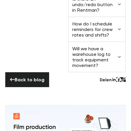
undo/redo button
in Rentman?
How do I schedule
reminders for crew
rates and shifts?
Will we have a
warehouse log to
track equipment
movement?
Back to blog
Back to blog
Delen
Tekst v
Tekst
Tek
Vorige post